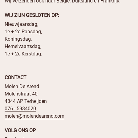
Wij verzenden ook naar België, Duitsland en Frankrijk.
WIJ ZIJN GESLOTEN OP:
Nieuwjaarsdag,
1e + 2e Paasdag,
Koningsdag,
Hemelvaartsdag,
1e + 2e Kerstdag.
CONTACT
Molen De Arend
Molenstraat 40
4844 AP Terheijden
076 - 5934020
molen@molendearend.com
VOLG ONS OP